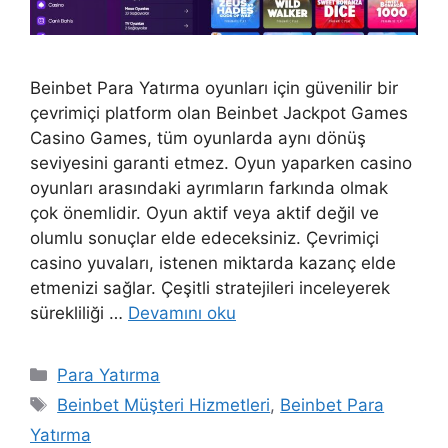
Beinbet Para Yatırma oyunları için güvenilir bir
çevrimiçi platform olan Beinbet Jackpot Games
Casino Games, tüm oyunlarda aynı dönüş
seviyesini garanti etmez. Oyun yaparken casino
oyunları arasındaki ayrımların farkında olmak
çok önemlidir. Oyun aktif veya aktif değil ve
olumlu sonuçlar elde edeceksiniz. Çevrimiçi
casino yuvaları, istenen miktarda kazanç elde
etmenizi sağlar. Çeşitli stratejileri inceleyerek
sürekliliği …
Devamını oku
Kategoriler
Para Yatırma
Etiketler
Beinbet Müşteri Hizmetleri
,
Beinbet Para
Yatırma