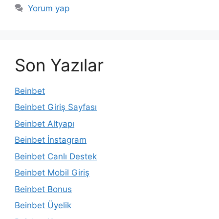
Yorum yap
Son Yazılar
Beinbet
Beinbet Giriş Sayfası
Beinbet Altyapı
Beinbet İnstagram
Beinbet Canlı Destek
Beinbet Mobil Giriş
Beinbet Bonus
Beinbet Üyelik