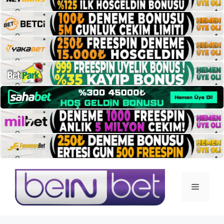
İçeriğe
atla
Menü