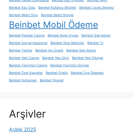
Beinbet Hesap Doğrulama
Beinbet Kart Oyunları
Beinbet Kayıt
Beinbet Kaç Oldu
Beinbet Kullanıcı Bilgileri
Beinbet Lisans Belgesi
Beinbet Mobil Giriş
Beinbet Mobil Girişler
Beinbet Mobil Ödeme
Beinbet Popüler Casino
Beinbet Rulet Oyunu
Beinbet Site Adresi
Beinbet Sosyal Kazançlar
Beinbet Spor Bahisleri
Beinbet Tv
Beinbet Twitter
Beinbet Vip Üyelik
Beinbet Yeni Adresi
Beinbet Yeni Casino
Beinbet Yeni Giriş
Beinbet Yeni Şikayet
Beinbet Çevrimiçi Casino
Beinbet Çevrimiçi Girişler
Beinbet Özel Kuponlar
Beinbet Üyelik
Beinbet Üye Ödemesi
Beinbet İnstagram
Beinbet Şikayet
Arşivler
Aralık 2025