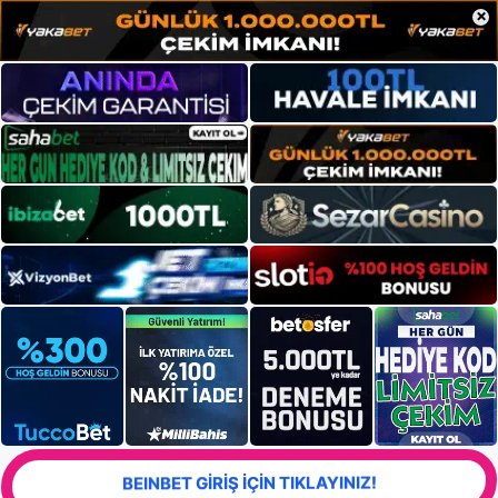
×
BEINBET GİRİŞ İÇİN TIKLAYINIZ!