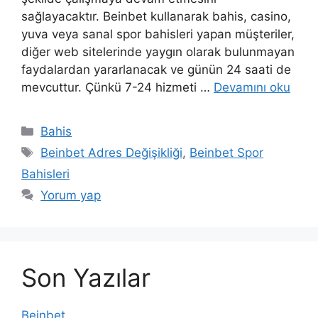
sağlayacaktır. Beinbet kullanarak bahis, casino,
yuva veya sanal spor bahisleri yapan müşteriler,
diğer web sitelerinde yaygın olarak bulunmayan
faydalardan yararlanacak ve günün 24 saati de
mevcuttur. Çünkü 7-24 hizmeti …
Devamını oku
Kategoriler
Bahis
Etiketler
Beinbet Adres Değişikliği
,
Beinbet Spor
Bahisleri
Yorum yap
Son Yazılar
Beinbet