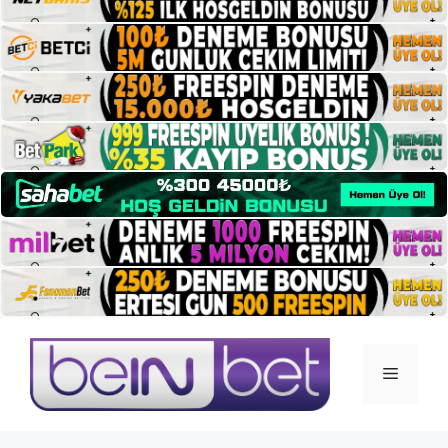
İçeriğe
atla
Menü