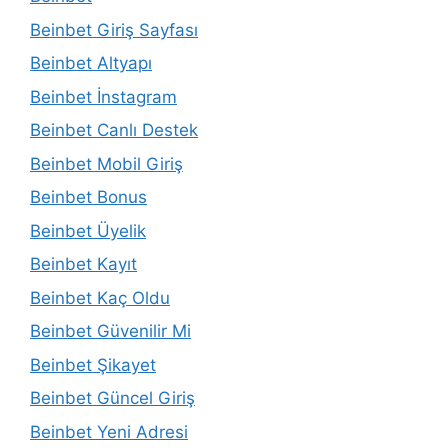
Beinbet Giriş Sayfası
Beinbet Altyapı
Beinbet İnstagram
Beinbet Canlı Destek
Beinbet Mobil Giriş
Beinbet Bonus
Beinbet Üyelik
Beinbet Kayıt
Beinbet Kaç Oldu
Beinbet Güvenilir Mi
Beinbet Şikayet
Beinbet Güncel Giriş
Beinbet Yeni Adresi