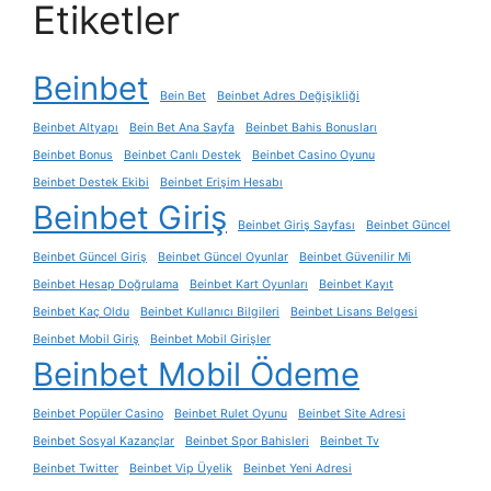
Etiketler
Beinbet
Bein Bet
Beinbet Adres Değişikliği
Beinbet Altyapı
Bein Bet Ana Sayfa
Beinbet Bahis Bonusları
Beinbet Bonus
Beinbet Canlı Destek
Beinbet Casino Oyunu
Beinbet Destek Ekibi
Beinbet Erişim Hesabı
Beinbet Giriş
Beinbet Giriş Sayfası
Beinbet Güncel
Beinbet Güncel Giriş
Beinbet Güncel Oyunlar
Beinbet Güvenilir Mi
Beinbet Hesap Doğrulama
Beinbet Kart Oyunları
Beinbet Kayıt
Beinbet Kaç Oldu
Beinbet Kullanıcı Bilgileri
Beinbet Lisans Belgesi
Beinbet Mobil Giriş
Beinbet Mobil Girişler
Beinbet Mobil Ödeme
Beinbet Popüler Casino
Beinbet Rulet Oyunu
Beinbet Site Adresi
Beinbet Sosyal Kazançlar
Beinbet Spor Bahisleri
Beinbet Tv
Beinbet Twitter
Beinbet Vip Üyelik
Beinbet Yeni Adresi