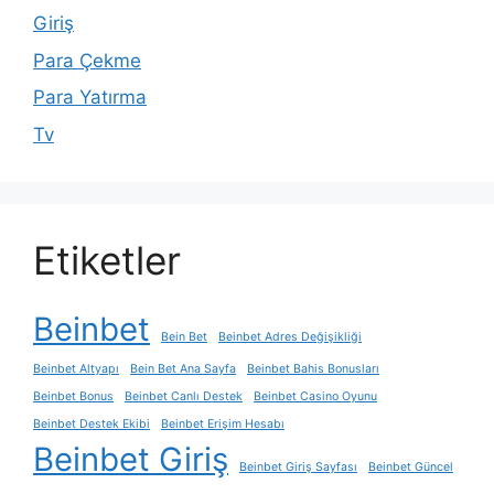
Giriş
Para Çekme
Para Yatırma
Tv
Etiketler
Beinbet
Bein Bet
Beinbet Adres Değişikliği
Beinbet Altyapı
Bein Bet Ana Sayfa
Beinbet Bahis Bonusları
Beinbet Bonus
Beinbet Canlı Destek
Beinbet Casino Oyunu
Beinbet Destek Ekibi
Beinbet Erişim Hesabı
Beinbet Giriş
Beinbet Giriş Sayfası
Beinbet Güncel