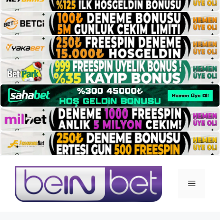
İçeriğe
atla
Menü