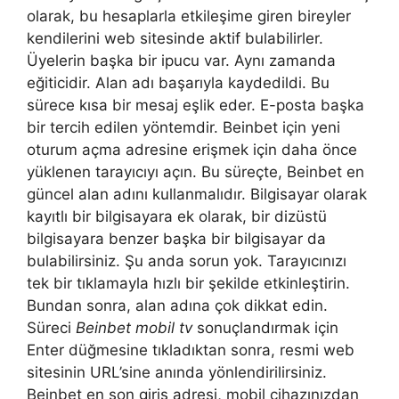
olarak, bu hesaplarla etkileşime giren bireyler
kendilerini web sitesinde aktif bulabilirler.
Üyelerin başka bir ipucu var. Aynı zamanda
eğiticidir. Alan adı başarıyla kaydedildi. Bu
sürece kısa bir mesaj eşlik eder. E-posta başka
bir tercih edilen yöntemdir. Beinbet için yeni
oturum açma adresine erişmek için daha önce
yüklenen tarayıcıyı açın. Bu süreçte, Beinbet en
güncel alan adını kullanmalıdır. Bilgisayar olarak
kayıtlı bir bilgisayara ek olarak, bir dizüstü
bilgisayara benzer başka bir bilgisayar da
bulabilirsiniz. Şu anda sorun yok. Tarayıcınızı
tek bir tıklamayla hızlı bir şekilde etkinleştirin.
Bundan sonra, alan adına çok dikkat edin.
Süreci
Beinbet mobil tv
sonuçlandırmak için
Enter düğmesine tıkladıktan sonra, resmi web
sitesinin URL’sine anında yönlendirilirsiniz.
Beinbet en son giriş adresi, mobil cihazınızdan