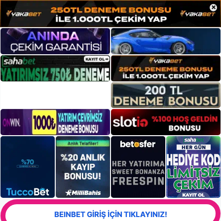
×
BEINBET GİRİŞ İÇİN TIKLAYINIZ!