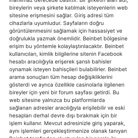
bireylerin veya şirkete katılmak isteyenlerin web
sitesine erişmesini sağlar. Giriş adresi tüm
cihazlarla uyumludur. Sayfaların doğru
görüntülenmesini sağlamak için hassasiyet ve
doğrulukla yazmak önemlidir. Beinbet bölgesine
erişim bu yöntemle kolaylaştırılacaktır. Beinbet
kullanıcıları, kimlik bilgilerine sitenin Facebook
hesabı aracılığıyla erişerek şanslı bahisler
oynamak isteyen bahisçileri bulabilirler. Beinbet
arama sonuçları tüm hesap değişikliklerini
gösterdi ve ayrıca özellikle casinolarla ilgilenen
bireyler için yeni bir forum sayfası getirdi. Bu
web sitesine yalnızca bu platformlarda
sağlanan adresler aracılığıyla erişilebilir ve eski
hesapları derhal devre dışı bırakmak için bir
işlem kullanır. Mevcut adresinizle giriş yaparak,
aynı işlemleri gerçekleştirmenize olanak tanıyan