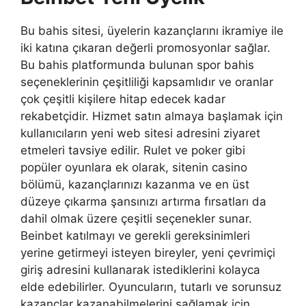
Bu bahis sitesi, üyelerin kazançlarını ikramiye ile
iki katına çıkaran değerli promosyonlar sağlar.
Bu bahis platformunda bulunan spor bahis
seçeneklerinin çeşitliliği kapsamlıdır ve oranlar
çok çeşitli kişilere hitap edecek kadar
rekabetçidir. Hizmet satın almaya başlamak için
kullanıcıların yeni web sitesi adresini ziyaret
etmeleri tavsiye edilir. Rulet ve poker gibi
popüler oyunlara ek olarak, sitenin casino
bölümü, kazançlarınızı kazanma ve en üst
düzeye çıkarma şansınızı artırma fırsatları da
dahil olmak üzere çeşitli seçenekler sunar.
Beinbet katılmayı ve gerekli gereksinimleri
yerine getirmeyi isteyen bireyler, yeni çevrimiçi
giriş adresini kullanarak istediklerini kolayca
elde edebilirler. Oyuncuların, tutarlı ve sorunsuz
kazançlar kazanabilmelerini sağlamak için