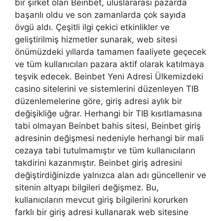
bir şirket olan Beinbet, uluslararası pazarda
başarılı oldu ve son zamanlarda çok sayıda
övgü aldı. Çeşitli ilgi çekici etkinlikler ve
geliştirilmiş hizmetler sunarak, web sitesi
önümüzdeki yıllarda tamamen faaliyete geçecek
ve tüm kullanıcıları pazara aktif olarak katılmaya
teşvik edecek. Beinbet Yeni Adresi Ülkemizdeki
casino sitelerini ve sistemlerini düzenleyen TIB
düzenlemelerine göre, giriş adresi aylık bir
değişikliğe uğrar. Herhangi bir TIB kısıtlamasına
tabi olmayan Beinbet bahis sitesi, Beinbet giriş
adresinin değişmesi nedeniyle herhangi bir mali
cezaya tabi tutulmamıştır ve tüm kullanıcıların
takdirini kazanmıştır. Beinbet giriş adresini
değiştirdiğinizde yalnızca alan adı güncellenir ve
sitenin altyapı bilgileri değişmez. Bu,
kullanıcıların mevcut giriş bilgilerini korurken
farklı bir giriş adresi kullanarak web sitesine