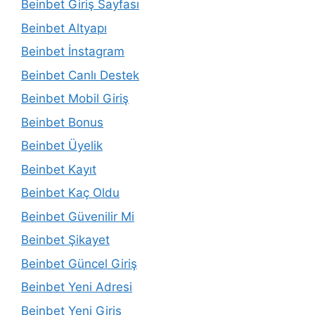
Beinbet Giriş Sayfası
Beinbet Altyapı
Beinbet İnstagram
Beinbet Canlı Destek
Beinbet Mobil Giriş
Beinbet Bonus
Beinbet Üyelik
Beinbet Kayıt
Beinbet Kaç Oldu
Beinbet Güvenilir Mi
Beinbet Şikayet
Beinbet Güncel Giriş
Beinbet Yeni Adresi
Beinbet Yeni Giriş