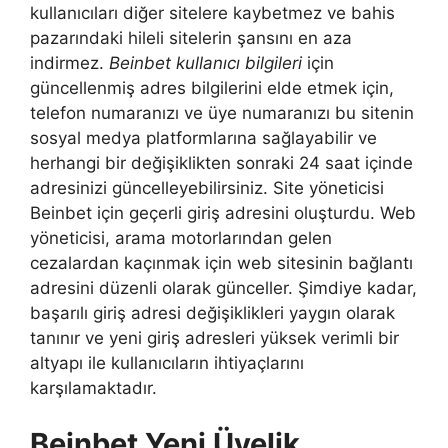
kullanıcıları diğer sitelere kaybetmez ve bahis
pazarındaki hileli sitelerin şansını en aza
indirmez.
Beinbet kullanıcı bilgileri
için
güncellenmiş adres bilgilerini elde etmek için,
telefon numaranızı ve üye numaranızı bu sitenin
sosyal medya platformlarına sağlayabilir ve
herhangi bir değişiklikten sonraki 24 saat içinde
adresinizi güncelleyebilirsiniz. Site yöneticisi
Beinbet için geçerli giriş adresini oluşturdu. Web
yöneticisi, arama motorlarından gelen
cezalardan kaçınmak için web sitesinin bağlantı
adresini düzenli olarak günceller. Şimdiye kadar,
başarılı giriş adresi değişiklikleri yaygın olarak
tanınır ve yeni giriş adresleri yüksek verimli bir
altyapı ile kullanıcıların ihtiyaçlarını
karşılamaktadır.
Beinbet Yeni Üyelik