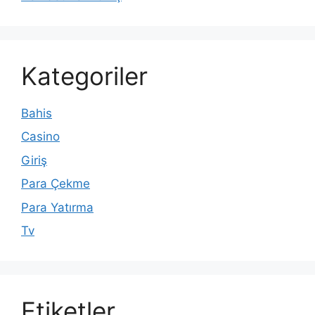
Kategoriler
Bahis
Casino
Giriş
Para Çekme
Para Yatırma
Tv
Etiketler