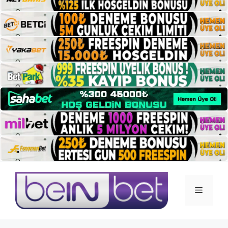
İçeriğe
atla
Menü