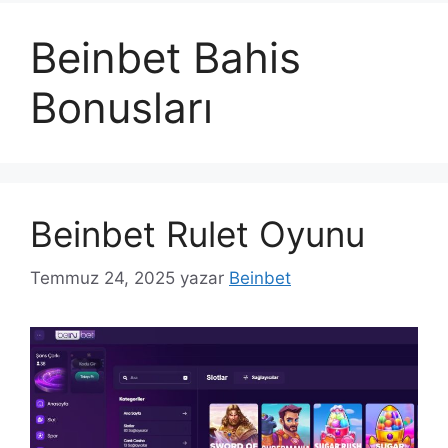
Beinbet Bahis
Bonusları
Beinbet Rulet Oyunu
Temmuz 24, 2025
yazar
Beinbet