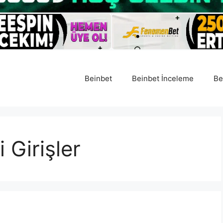
Beinbet
Beinbet İnceleme
Be
 Girişler