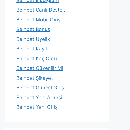
Beinbet İnstagram
Beinbet Canlı Destek
Beinbet Mobil Giriş
Beinbet Bonus
Beinbet Üyelik
Beinbet Kayıt
Beinbet Kaç Oldu
Beinbet Güvenilir Mi
Beinbet Şikayet
Beinbet Güncel Giriş
Beinbet Yeni Adresi
Beinbet Yeni Giriş