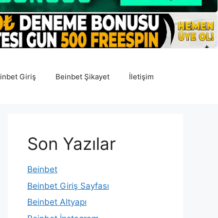
inbet Giriş
Beinbet Şikayet
İletişim
Son Yazılar
Beinbet
Beinbet Giriş Sayfası
Beinbet Altyapı