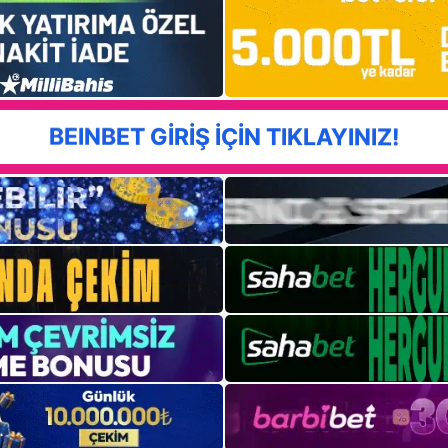
BEINBET GİRİŞ İÇİN TIKLAYINIZ!