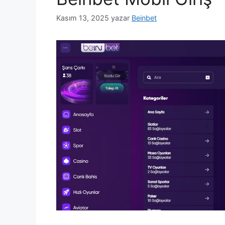
Kasım 13, 2025
yazar
Beinbet