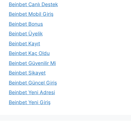
Beinbet Canlı Destek
Beinbet Mobil Giriş
Beinbet Bonus
Beinbet Üyelik
Beinbet Kayıt
Beinbet Kaç Oldu
Beinbet Güvenilir Mi
Beinbet Şikayet
Beinbet Güncel Giriş
Beinbet Yeni Adresi
Beinbet Yeni Giriş