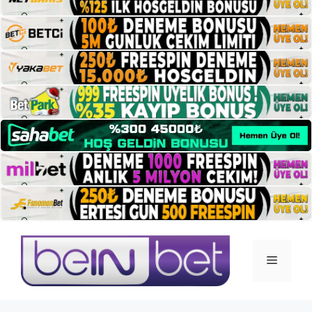
İçeriğe
atla
Menü