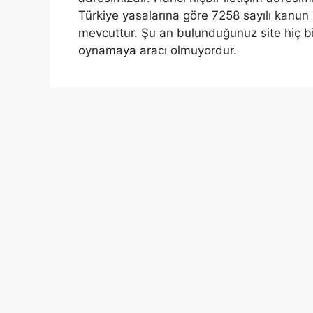
Türkiye yasalarına göre 7258 sayılı kanun
mevcuttur. Şu an bulunduğunuz site hiç bir
oynamaya aracı olmuyordur.