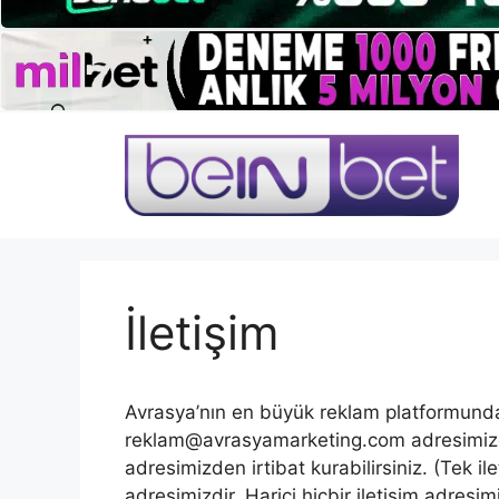
İçeriğe
atla
İletişim
Avrasya’nın en büyük reklam platformunda
reklam@avrasyamarketing.com
adresimiz
adresimizden irtibat kurabilirsiniz. (Tek i
adresimizdir. Harici hiçbir iletişim adresi