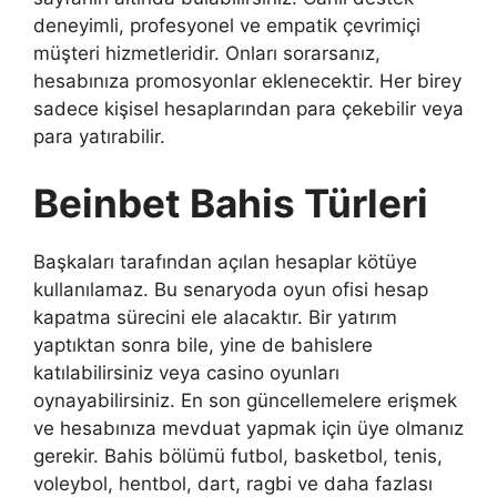
deneyimli, profesyonel ve empatik çevrimiçi
müşteri hizmetleridir. Onları sorarsanız,
hesabınıza promosyonlar eklenecektir. Her birey
sadece kişisel hesaplarından para çekebilir veya
para yatırabilir.
Beinbet Bahis Türleri
Başkaları tarafından açılan hesaplar kötüye
kullanılamaz. Bu senaryoda oyun ofisi hesap
kapatma sürecini ele alacaktır. Bir yatırım
yaptıktan sonra bile, yine de bahislere
katılabilirsiniz veya casino oyunları
oynayabilirsiniz. En son güncellemelere erişmek
ve hesabınıza mevduat yapmak için üye olmanız
gerekir. Bahis bölümü futbol, basketbol, tenis,
voleybol, hentbol, dart, ragbi ve daha fazlası