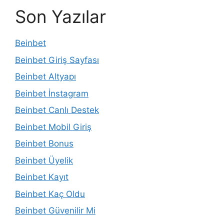
Son Yazılar
Beinbet
Beinbet Giriş Sayfası
Beinbet Altyapı
Beinbet İnstagram
Beinbet Canlı Destek
Beinbet Mobil Giriş
Beinbet Bonus
Beinbet Üyelik
Beinbet Kayıt
Beinbet Kaç Oldu
Beinbet Güvenilir Mi