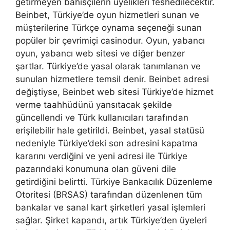
getirmeyen bahisçilerin üyelikleri feshedilecektir.
Beinbet, Türkiye’de oyun hizmetleri sunan ve
müşterilerine Türkçe oynama seçeneği sunan
popüler bir çevrimiçi casinodur. Oyun, yabancı
oyun, yabancı web sitesi ve diğer benzer
şartlar. Türkiye’de yasal olarak tanımlanan ve
sunulan hizmetlere temsil denir. Beinbet adresi
değiştiyse, Beinbet web sitesi Türkiye’de hizmet
verme taahhüdünü yansıtacak şekilde
güncellendi ve Türk kullanıcıları tarafından
erişilebilir hale getirildi. Beinbet, yasal statüsü
nedeniyle Türkiye’deki son adresini kapatma
kararını verdiğini ve yeni adresi ile Türkiye
pazarındaki konumuna olan güveni dile
getirdiğini belirtti. Türkiye Bankacılık Düzenleme
Otoritesi (BRSAS) tarafından düzenlenen tüm
bankalar ve sanal kart şirketleri yasal işlemleri
sağlar. Şirket kapandı, artık Türkiye’den üyeleri