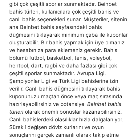
gibi çok çeşitli sporlar sunmaktadır. Beinbet
bahis türleri, kullanıcılara çok çeşitli bahis ve
canlı bahis seçenekleri sunar. Müşteriler, sitenin
ana Beinbet bahis sayfasındaki bahis
düğmesini tıklayarak minimum çaba ile kuponlar
oluşturabilir. Bir bahis yapmak için üye olmanız
ve hesabınıza para eklemeniz gerekir. Bahis
bölümü futbol, basketbol, tenis, voleybol,
hentbol, dart, ragbi ve daha fazlası gibi çok
çeşitli sporlar sunmaktadır. Avrupa Ligi,
Şampiyonlar Ligi ve Türk Ligi bahislerine izin
verilir. Canlı bahis düğmesini tıklayarak bahis
kuponunuzu maçtan önce veya maç sırasında
hazırlayabilirsiniz ve potansiyel
Beinbet bahis
türleri
olarak önemli bonuslar kazanabilirsiniz.
Canlı bahislerdeki olasılıklar hızla dalgalanıyor.
Sürekli değişen döviz kurlarını ve oyun
sonuçlarını gerçek zamanlı olarak takip etme