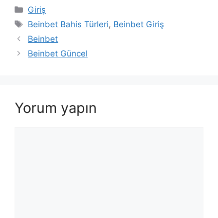
Kategoriler
Giriş
Etiketler
Beinbet Bahis Türleri
,
Beinbet Giriş
Beinbet
Beinbet Güncel
Yorum yapın
Yorum