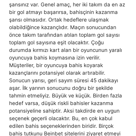
şansınız var. Genel amaç, her iki takım da en az
bir gol atmayı başarırsa, bahisçinin kazanma
şansı olmasıdır. Ortak hedeflere ulaşmak
olabildiğince kazançlıdır. Maçın sonucundan
önce takım tarafından atılan toplam gol sayısı
toplam gol sayısına eşit olacaktır. Çoğu
durumda kırmızı kart alan bir oyuncunun yaralı
oyuncuya bahis koymasına izin verilir.
Müşteriler, bir oyuncuya bahis koyarak
kazançlarını potansiyel olarak artırabilir.
Sonucun yarısı, geri sayım süresi 45 dakikayı
aşar. İlk yarının sonucunu doğru bir şekilde
tahmin etmeliyiz. Büyük ve küçük. Birden fazla
hedef varsa, düşük riskli bahisler kazanma
potansiyeline sahiptir. Aksi takdirde en uygun
seçenek geçerli olacaktır. Bu, en çok kabul
edilen bahis seçeneklerinden biridir. Birçok
bahis tutkunu Beinbet sitelerini ziyaret etmeyi