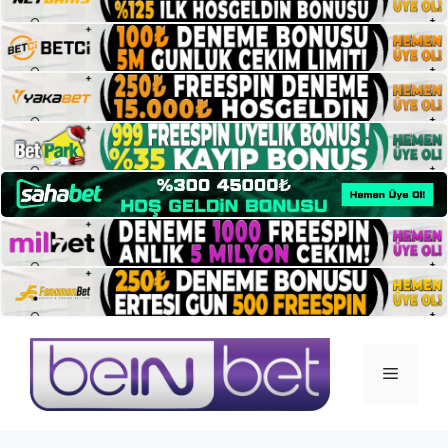
İçeriğe
atla
Menü