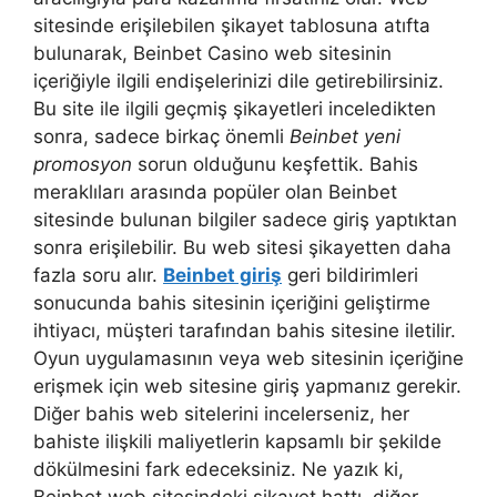
sitesinde erişilebilen şikayet tablosuna atıfta
bulunarak, Beinbet Casino web sitesinin
içeriğiyle ilgili endişelerinizi dile getirebilirsiniz.
Bu site ile ilgili geçmiş şikayetleri inceledikten
sonra, sadece birkaç önemli
Beinbet yeni
promosyon
sorun olduğunu keşfettik. Bahis
meraklıları arasında popüler olan Beinbet
sitesinde bulunan bilgiler sadece giriş yaptıktan
sonra erişilebilir. Bu web sitesi şikayetten daha
fazla soru alır.
Beinbet giriş
geri bildirimleri
sonucunda bahis sitesinin içeriğini geliştirme
ihtiyacı, müşteri tarafından bahis sitesine iletilir.
Oyun uygulamasının veya web sitesinin içeriğine
erişmek için web sitesine giriş yapmanız gerekir.
Diğer bahis web sitelerini incelerseniz, her
bahiste ilişkili maliyetlerin kapsamlı bir şekilde
dökülmesini fark edeceksiniz. Ne yazık ki,